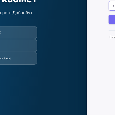
мережі Добробут
S
Вин
еннями