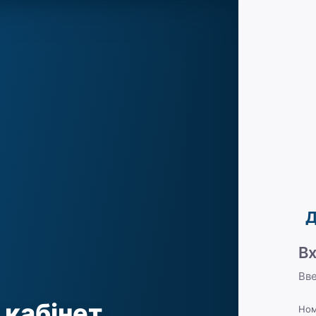
Д
Вх
Вве
 кабінет
Ном